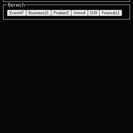
Bereich
Event
47
Business
21
Produkt
2
Immo
4
DJ
9
Festival
11
Foto
Event
DJ Kwadrat beim Chamaeleon Festival
2026
Foto
Event
Allex Meetup München 2026
2026
Foto
Event
Dancing in the City 2026 - Hotel Ross
2026
Video
Event