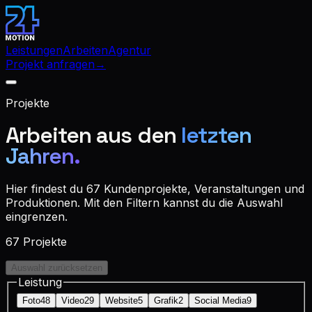
Leistungen
Arbeiten
Agentur
Projekt anfragen
→
Projekte
Arbeiten aus den
letzten
Jahren.
Hier findest du
67
Kundenprojekte, Veranstaltungen und
Produktionen. Mit den Filtern kannst du die Auswahl
eingrenzen.
67
Projekte
Auswahl zurücksetzen
Leistung
Foto
48
Video
29
Website
5
Grafik
2
Social Media
9